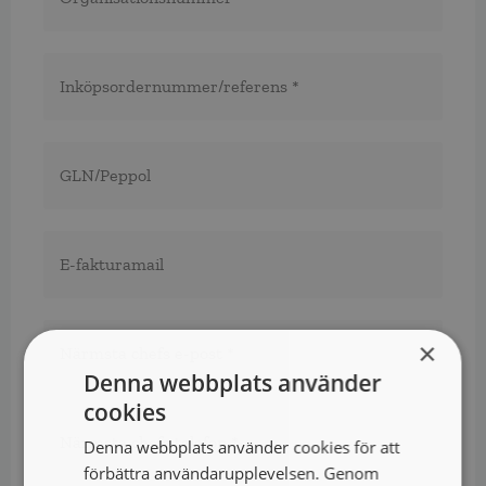
Inköpsordernummer/referens
*
*
GLN/Peppol
E-
fakturamail
Närmsta
chefs
×
e-
Denna webbplats använder
post
*
*
Närmsta
cookies
chefs
Denna webbplats använder cookies för att
telefon*
*
förbättra användarupplevelsen. Genom