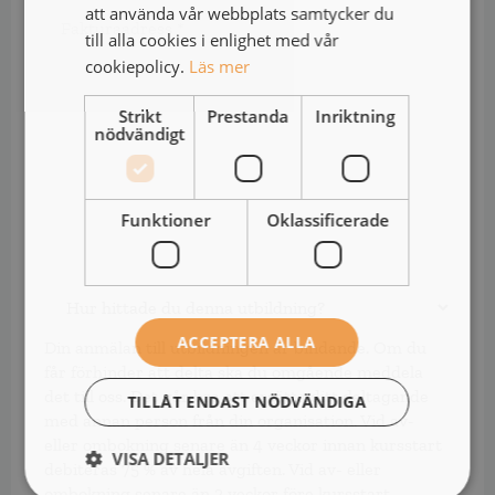
Fakturaadress
att använda vår webbplats samtycker du
*
*
till alla cookies i enlighet med vår
cookiepolicy.
Läs mer
Strikt
Prestanda
Inriktning
nödvändigt
Funktioner
Oklassificerade
Hur
hittade
du
ACCEPTERA ALLA
Din anmälan till utbildningen är bindande. Om du
denna
får förhinder att delta ska du omgående meddela
utbildning?
det till oss. Det går bra att ersätta ditt deltagande
TILLÅT ENDAST NÖDVÄNDIGA
med annan person från din organisation. Vid av-
eller ombokning senare än 4 veckor innan kursstart
VISA DETALJER
debiteras 75 % av hela avgiften. Vid av- eller
ombokning senare än 2 veckor före kursstart