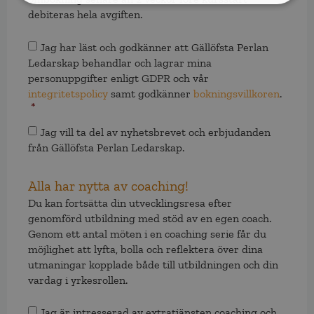
debiteras hela avgiften.
Samtycke
*
Jag har läst och godkänner att Gällöfsta Perlan
Ledarskap behandlar och lagrar mina
personuppgifter enligt GDPR och vår
integritetspolicy
samt godkänner
bokningsvillkoren
.
*
Samtycke
Jag vill ta del av nyhetsbrevet och erbjudanden
från Gällöfsta Perlan Ledarskap.
Alla har nytta av coaching!
Du kan fortsätta din utvecklingsresa efter
genomförd utbildning med stöd av en egen coach.
Genom ett antal möten i en coaching serie får du
möjlighet att lyfta, bolla och reflektera över dina
utmaningar kopplade både till utbildningen och din
vardag i yrkesrollen.
Samtycke
Jag är intresserad av extratjänsten coaching och