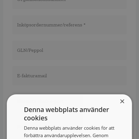
Inköpsordernummer/referens
*
*
GLN/Peppol
E-
fakturamail
Närmsta
chefs
×
e-
Denna webbplats använder
post
*
*
Närmsta
cookies
chefs
Denna webbplats använder cookies för att
telefon*
*
förbättra användarupplevelsen. Genom