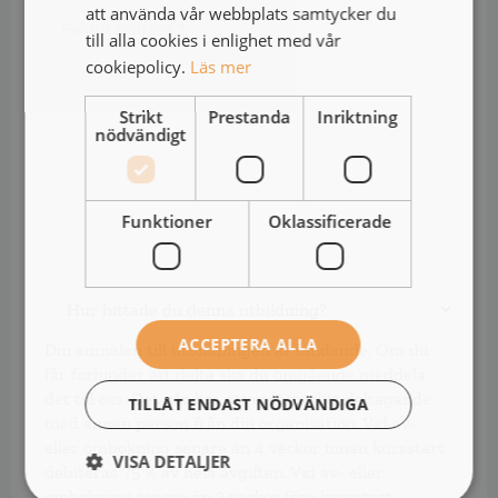
Fakturaadress
att använda vår webbplats samtycker du
*
*
till alla cookies i enlighet med vår
cookiepolicy.
Läs mer
Strikt
Prestanda
Inriktning
nödvändigt
Funktioner
Oklassificerade
Hur
hittade
du
ACCEPTERA ALLA
Din anmälan till utbildningen är bindande. Om du
denna
får förhinder att delta ska du omgående meddela
utbildning?
det till oss. Det går bra att ersätta ditt deltagande
TILLÅT ENDAST NÖDVÄNDIGA
med annan person från din organisation. Vid av-
eller ombokning senare än 4 veckor innan kursstart
VISA DETALJER
debiteras 75 % av hela avgiften. Vid av- eller
ombokning senare än 2 veckor före kursstart