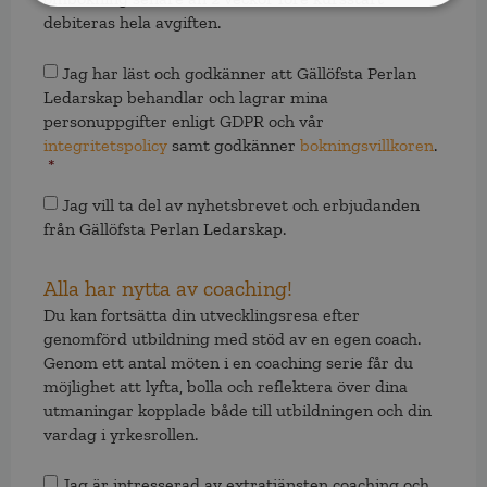
debiteras hela avgiften.
Samtycke
*
Jag har läst och godkänner att Gällöfsta Perlan
Ledarskap behandlar och lagrar mina
personuppgifter enligt GDPR och vår
integritetspolicy
samt godkänner
bokningsvillkoren
.
*
Samtycke
Jag vill ta del av nyhetsbrevet och erbjudanden
från Gällöfsta Perlan Ledarskap.
Alla har nytta av coaching!
Du kan fortsätta din utvecklingsresa efter
genomförd utbildning med stöd av en egen coach.
Genom ett antal möten i en coaching serie får du
möjlighet att lyfta, bolla och reflektera över dina
utmaningar kopplade både till utbildningen och din
vardag i yrkesrollen.
Samtycke
Jag är intresserad av extratjänsten coaching och