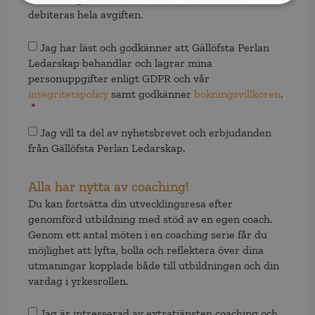
debiteras hela avgiften.
Samtycke
*
Jag har läst och godkänner att Gällöfsta Perlan
Ledarskap behandlar och lagrar mina
personuppgifter enligt GDPR och vår
integritetspolicy
samt godkänner
bokningsvillkoren
.
*
Samtycke
Jag vill ta del av nyhetsbrevet och erbjudanden
från Gällöfsta Perlan Ledarskap.
Alla har nytta av coaching!
Du kan fortsätta din utvecklingsresa efter
genomförd utbildning med stöd av en egen coach.
Genom ett antal möten i en coaching serie får du
möjlighet att lyfta, bolla och reflektera över dina
utmaningar kopplade både till utbildningen och din
vardag i yrkesrollen.
Samtycke
Jag är intresserad av extratjänsten coaching och