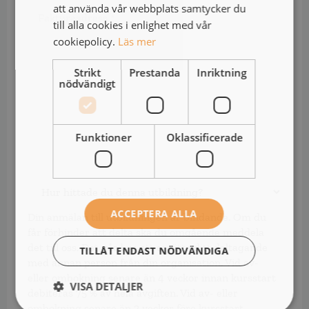
Fakturaadress
att använda vår webbplats samtycker du
*
*
till alla cookies i enlighet med vår
cookiepolicy.
Läs mer
Strikt
Prestanda
Inriktning
nödvändigt
Funktioner
Oklassificerade
Hur
hittade
du
ACCEPTERA ALLA
Din anmälan till utbildningen är bindande. Om du
denna
får förhinder att delta ska du omgående meddela
utbildning?
det till oss. Det går bra att ersätta ditt deltagande
TILLÅT ENDAST NÖDVÄNDIGA
med annan person från din organisation. Vid av-
eller ombokning senare än 4 veckor innan kursstart
VISA DETALJER
debiteras 75 % av hela avgiften. Vid av- eller
ombokning senare än 2 veckor före kursstart