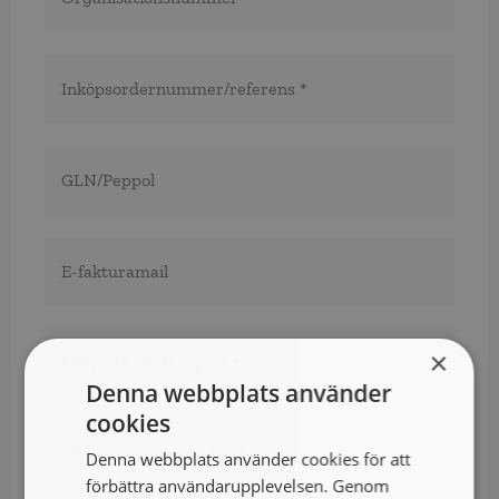
Inköpsordernummer/referens
*
*
GLN/Peppol
E-
fakturamail
Närmsta
chefs
×
e-
Denna webbplats använder
post
*
*
Närmsta
cookies
chefs
Denna webbplats använder cookies för att
telefon*
*
förbättra användarupplevelsen. Genom