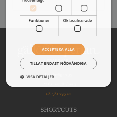
Funktioner
Oklassificerade
ACCEPTERA ALLA
TILLÅT ENDAST NÖDVÄNDIGA
Gällöfsta Perlan Ledarskap AB
Landsvägen 39
VISA DETALJER
172 63 Sundbyberg
08-581 795 02
SHORTCUTS