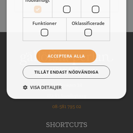
Funktioner
Oklassificerade
ACCEPTERA ALLA
TILLÅT ENDAST NÖDVÄNDIGA
Gällöfsta Perlan Ledarskap AB
Landsvägen 39
VISA DETALJER
172 63 Sundbyberg
08-581 795 02
SHORTCUTS