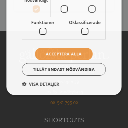
Funktioner
Oklassificerade
ACCEPTERA ALLA
TILLÅT ENDAST NÖDVÄNDIGA
Gällöfsta Perlan Ledarskap AB
Landsvägen 39
VISA DETALJER
172 63 Sundbyberg
08-581 795 02
SHORTCUTS