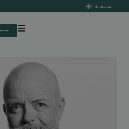
Svenska
course