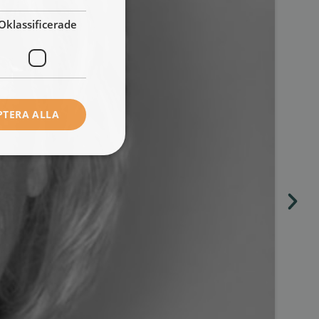
Oklassificerade
PTERA ALLA