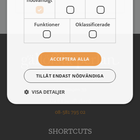
Funktioner
Oklassificerade
ACCEPTERA ALLA
TILLÅT ENDAST NÖDVÄNDIGA
Gällöfsta Perlan Ledarskap AB
Landsvägen 39
VISA DETALJER
172 63 Sundbyberg
08-581 795 02
SHORTCUTS