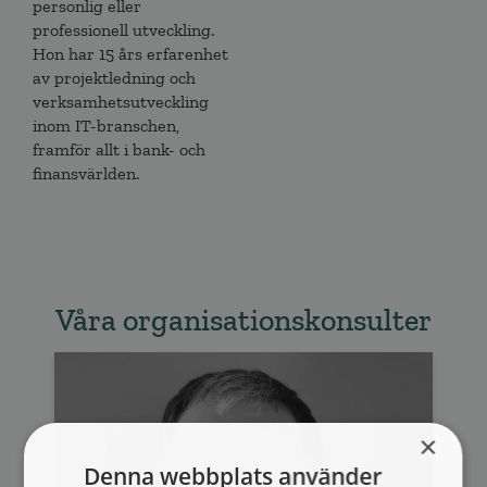
personlig eller
professionell utveckling.
Hon har 15 års erfarenhet
av projektledning och
verksamhetsutveckling
inom IT-branschen,
framför allt i bank- och
finansvärlden.
Våra organisationskonsulter
×
Denna webbplats använder