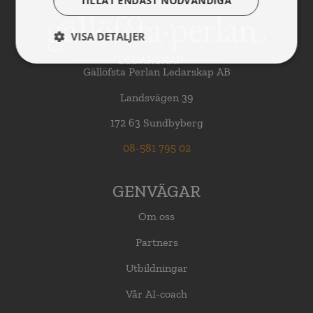
TILLÅT ENDAST NÖDVÄNDIGA
VISA DETALJER
Gällöfsta Perlan Ledarskap AB
Landsvägen 39
172 63 Sundbyberg
08-581 795 02
GENVÄGAR
Om oss
Partners
Utbildningar
Vår AI-coach