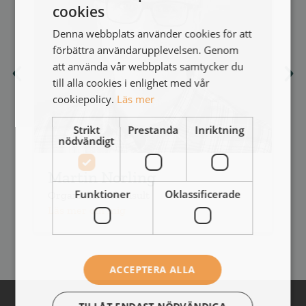
cookies
Denna webbplats använder cookies för att
förbättra användarupplevelsen. Genom
att använda vår webbplats samtycker du
till alla cookies i enlighet med vår
cookiepolicy.
Läs mer
Strikt
Prestanda
Inriktning
nödvändigt
Martin Norling
Funktioner
Oklassificerade
Organisationskonsult
O
Läs mer om mig
L
ACCEPTERA ALLA