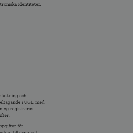
roniska identiteter,
efattning och
 deltagande i UGL, med
kning registreras
fter.
ppgifter för
r kan till exempel