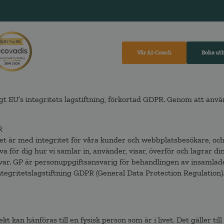
Vår AI-Coach
Boka ut
igt EU’s integritets lagstiftning, förkortad GDPR. Genom att anvä
R
gt det är med integritet för våra kunder och webbplatsbesökare, 
iva för dig hur vi samlar in, använder, visar, överför och lagrar d
örvar. GP är personuppgiftsansvarig för behandlingen av insamla
ntegritetslagstiftning GDPR (General Data Protection Regulation)
kt kan hänföras till en fysisk person som är i livet. Det gäller ti