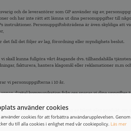
svarig och de leverantörer som GP använder sig av, personuppgi
oner och har inte rätt att lämna ut dina personuppgifter till någo
nstruktioner. Personuppgiftsbiträdena är även skyldiga att vid
r,
et fall det följer av lag, förordning eller myndighets beslut.
vi skall kunna fullgöra vårt åtagande dvs. tillhandahålla tjänsten
ldningar, fakturera, hantera klagomål eller reklamationer m.m oc
ar vi personuppgifterna i 10 år.
nan digital kommunikation från oss sparar vi dina uppgifter til
plats använder cookies
r senaste leverans och fakturering av tjänst eller produkt, om i
använder cookies för att förbättra användarupplevelsen. Genom 
er du till alla cookies i enlighet med vår cookiepolicy.
Läs mer