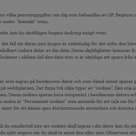
 om vilka personuppgifter om dig som behandlas av GP. Begäran s
s under ”kontakt” ovan.
nde, kan du skriftligen begära ändring enligt ovan.
det fall att datan inte längre är nödvändig för det syfte den ble
medelbart radera delar av din data. Dessa skyldigheter kommer fr
lockerar i sådana fall den data som vi är skyldiga att spara från 
iler som lagras på besökarens dator och som bland annat sparar 
 på webbplatsen. Det finns två olika typer av “cookies”. Den ena ä
en. Dessa cookies sparas bara temporärt i besökarens dators a
n andra är “Permanent cookies” som används för att tala om fö
t samt för att känna igen återkommande användare och komma ih
ll du emellertid inte att cookies skall lagras i din dator kan du st
du själv avgöra om du skall ta emot den eller inte. Observera at