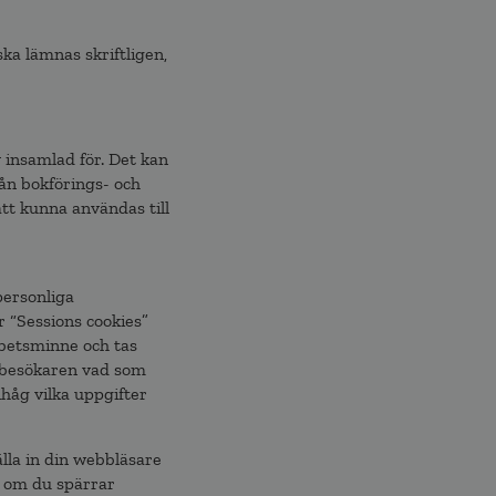
ka lämnas skriftligen,
v insamlad för. Det kan
ån bokförings- och
att kunna användas till
personliga
r “Sessions cookies”
rbetsminne och tas
r besökaren vad som
åg vilka uppgifter
älla in din webbläsare
t om du spärrar