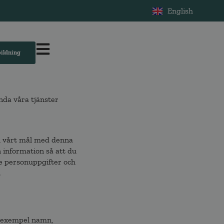
English
bildning
nda våra tjänster
och vårt mål med denna
in information så att du
de personuppgifter och
.
ll exempel namn,