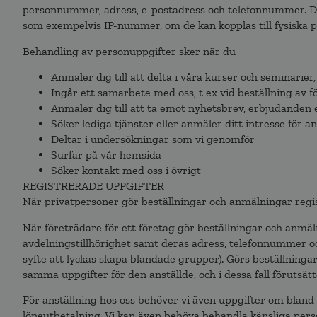
personnummer, adress, e-postadress och telefonnummer. Det 
som exempelvis IP-nummer, om de kan kopplas till fysiska p
Behandling av personuppgifter sker när du
Anmäler dig till att delta i våra kurser och seminarie
Ingår ett samarbete med oss, t ex vid beställning av f
Anmäler dig till att ta emot nyhetsbrev, erbjudanden 
Söker lediga tjänster eller anmäler ditt intresse för an
Deltar i undersökningar som vi genomför
Surfar på vår hemsida
Söker kontakt med oss i övrigt
REGISTRERADE UPPGIFTER
När privatpersoner gör beställningar och anmälningar regi
När företrädare för ett företag gör beställningar och anmä
avdelningstillhörighet samt deras adress, telefonnummer och
syfte att lyckas skapa blandade grupper). Görs beställningar
samma uppgifter för den anställde, och i dessa fall förutsä
För anställning hos oss behöver vi även uppgifter om bland
löneutbetalning. Vi kan även behöva behandla känsliga pers