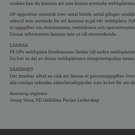
cookies kan du komma att inte kunna använda webbplatsen f
GP upprättar statistik över antal besök, antal gånger enski
sökord som används för att komma in på vår webbplats. Syfte
in uppgifter om domännamn, webbläsare och operativsystem, 
Denna information lämnas inte ut till utomstående.
LÄNKAR
På GPs webbplats förekommer länkar till andra webbplatser,
Du bör ta del av dessa webbplatsers integritetspolicy innan
SÄKERHET
Det innebär alltid en risk att lämna ut personuppgifter över
alla rimliga tekniska säkerhetsåtgärder som krävs för att s
Ansvarig utgivare
Jenny Sima, VD Gällöfsta Perlan Ledarskap