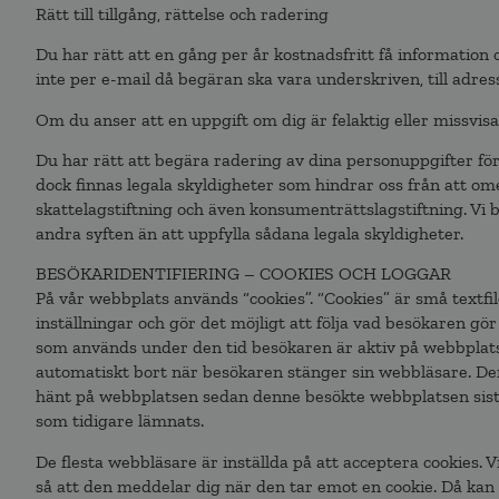
Rätt till tillgång, rättelse och radering
Du har rätt att en gång per år kostnadsfritt få information
inte per e-mail då begäran ska vara underskriven, till adres
Om du anser att en uppgift om dig är felaktig eller missvisa
Du har rätt att begära radering av dina personuppgifter för 
dock finnas legala skyldigheter som hindrar oss från att o
skattelagstiftning och även konsumenträttslagstiftning. Vi b
andra syften än att uppfylla sådana legala skyldigheter.
BESÖKARIDENTIFIERING – COOKIES OCH LOGGAR
På vår webbplats används “cookies”. “Cookies” är små textf
inställningar och gör det möjligt att följa vad besökaren gör
som används under den tid besökaren är aktiv på webbplats
automatiskt bort när besökaren stänger sin webbläsare. De
hänt på webbplatsen sedan denne besökte webbplatsen sis
som tidigare lämnats.
De flesta webbläsare är inställda på att acceptera cookies. Vi
så att den meddelar dig när den tar emot en cookie. Då kan 