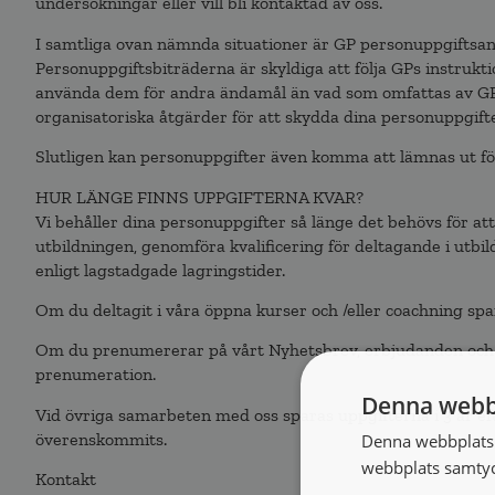
undersökningar eller vill bli kontaktad av oss.
I samtliga ovan nämnda situationer är GP personuppgiftsan
Personuppgiftsbiträderna är skyldiga att följa GPs instrukti
använda dem för andra ändamål än vad som omfattas av GPs i
organisatoriska åtgärder för att skydda dina personuppgifte
Slutligen kan personuppgifter även komma att lämnas ut för d
HUR LÄNGE FINNS UPPGIFTERNA KVAR?
Vi behåller dina personuppgifter så länge det behövs för att 
utbildningen, genomföra kvalificering för deltagande i utbi
enligt lagstadgade lagringstider.
Om du deltagit i våra öppna kurser och /eller coachning spar
Om du prenumererar på vårt Nyhetsbrev, erbjudanden och an
prenumeration.
Denna webb
Vid övriga samarbeten med oss sparas uppgifterna i 3 år efte
överenskommits.
Denna webbplats 
webbplats samtyck
Kontakt