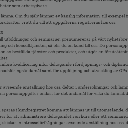
gheter som arbetsgivare
t lämna. Om du själv lämnar ev känslig information, till exempel 
örutsätter vi att du vill att uppgifterna registreras hos oss.
ER
ill utbildningar och seminarier, prenumererar på vårt nyhetsbrev
g och konsulttjänster, så blir du en kund till oss. De personup
on av beställda tjänster och produkter, och utgör en förutsättnin
itet.
öra kvalificering inför deltagande i fördjupnings- och diplomu
adsföringsändamål samt för uppföljning och utveckling av GPs 
ar avseende anställning hos oss, deltar i undersökningar och läm
dina personuppgifter endast för det ändamål för vilka du lämnat 
paras i kundregistret komma att lämnas ut till utomstående, det 
vs för att administrera deltagandet i en kurs eller ett seminariu
, skickar in intresseförfrågningar avseende anställning hos oss, d