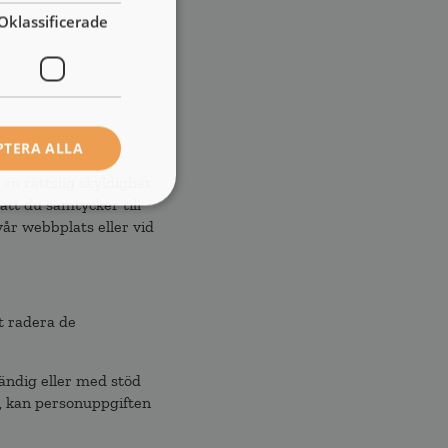
Oklassificerade
PTERA ALLA
 en rättslig skyldighet
att du samtycker till
år webbplats eller vid
t radera de
ndig eller med stöd
, kan personuppgiften