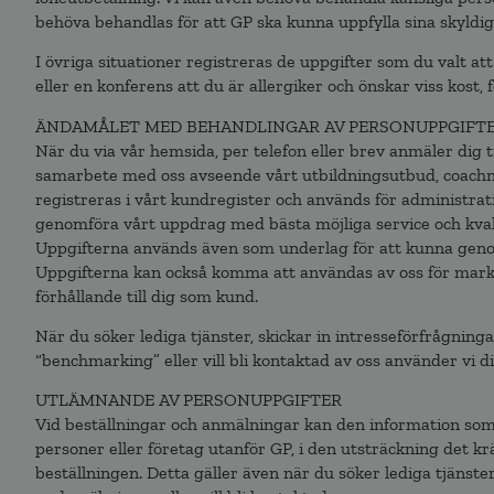
behöva behandlas för att GP ska kunna uppfylla sina skyldi
I övriga situationer registreras de uppgifter som du valt at
eller en konferens att du är allergiker och önskar viss kost, f
ÄNDAMÅLET MED BEHANDLINGAR AV PERSONUPPGIFT
När du via vår hemsida, per telefon eller brev anmäler dig t
samarbete med oss avseende vårt utbildningsutbud, coachnin
registreras i vårt kundregister och används för administrati
genomföra vårt uppdrag med bästa möjliga service och kval
Uppgifterna används även som underlag för att kunna genomf
Uppgifterna kan också komma att användas av oss för markn
förhållande till dig som kund.
När du söker lediga tjänster, skickar in intresseförfrågning
“benchmarking” eller vill bli kontaktad av oss använder vi 
UTLÄMNANDE AV PERSONUPPGIFTER
Vid beställningar och anmälningar kan den information som s
personer eller företag utanför GP, i den utsträckning det krä
beställningen. Detta gäller även när du söker lediga tjänster