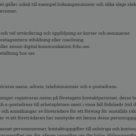
gäller också till exempel bokningsnummer och olika slags elekt
ersoner.
r, och vid utvärdering och uppföljning av kurser och seminarier
öretagsintern utbildning eller coachning
eller annan digital kommunikation från oss
ställning hos oss
streras namn, adress, telefonnummer och e-postadress.
lningar registreras namn på företagets kontaktpersoner, deras b
 e-postadress till arbetsplatsen samt i vissa fall födelseår (vid
 och anmälningar av företrädare för ett företag för anställds rä
tter vi att företrädaren har samtycke att lämna dessa personuppgi
 annat personnummer, kontaktuppgifter till anhöriga och kontou
onuppgifter om dig, såsom uppgifter om din hälsa. Hälsouppgifte