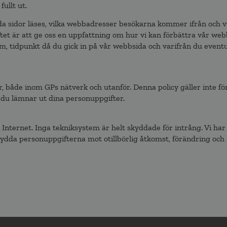
ullt ut.
lda sidor läses, vilka webbadresser besökarna kommer ifrån och 
t är att ge oss en uppfattning om hur vi kan förbättra vår webbp
tidpunkt då du gick in på vår webbsida och varifrån du eventue
 både inom GPs nätverk och utanför. Denna policy gäller inte fö
 du lämnar ut dina personuppgifter.
 Internet. Inga tekniksystem är helt skyddade för intrång. Vi har
kydda personuppgifterna mot otillbörlig åtkomst, förändring och 