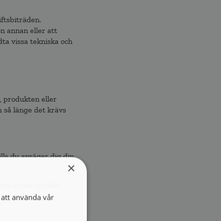
ftsbiträden.
n annan eller att
ta vissa tekniska och
, produkten eller
h så länge det krävs
ls du avsäger dig din
×
nte annat särskilt
att använda vår