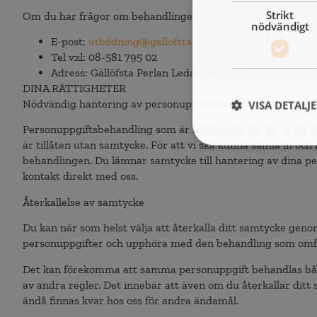
Strikt
Om du har frågor om behandlingen av personuppgifter inom 
nödvändigt
E-post:
utbildning@gallofsta.se
Tel vxl: 08-581 795 02
Adress: Gällöfsta Perlan Ledarskap AB, Landsvägen 3
DINA RÄTTIGHETER
Nödvändig hantering av personuppgifter och hantering me
VISA DETALJ
Personuppgiftsbehandling som är nödvändig för att vi ska kun
är tillåten utan samtycke. För att vi ska kunna samla in och
behandlingen. Du lämnar samtycke till hantering av dina pe
kontakt direkt med oss.
Återkallelse av samtycke
Du kan när som helst välja att återkalla ditt samtycke gen
personuppgifter och upphöra med den behandling som omfa
Det kan förekomma att samma personuppgift behandlas båd
av andra regler. Det innebär att även om du återkallar di
ändå finnas kvar hos oss för andra ändamål.