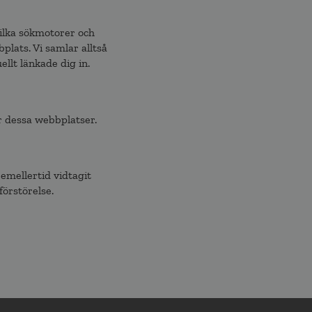
vilka sökmotorer och
lats. Vi samlar alltså
llt länkade dig in.
r dessa webbplatser.
 emellertid vidtagit
förstörelse.