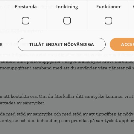
Prestanda
Inriktning
Funktioner
GP kan du vända dig till oss på:
9, 172 63 Sundbyberg
d stöd av samtycke
ER
TILLÅT ENDAST NÖDVÄNDIGA
ACCE
na fullgöra ett avtal med dig eller för att vi ska kunna fullgöra
 hantera dina personuppgifter i något annat syfte krävs däremot 
rsonuppgifter i samband med att du använder våra tjänster på v
om att kontakta oss. Om du återkallar ditt samtycke kommer vi at
ttades av samtycket.
e med stöd av samtycke och med stöd av att uppgiften är nödvä
tt samtycke och den behandling som grundas på samtycket upphör