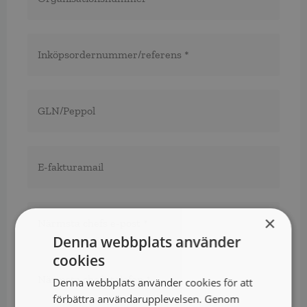
Inköpsordernummer/referens
*
*
GLN/Peppol
E-
fakturamail
Närmsta
chefs
×
e-
Denna webbplats använder
post
*
*
Närmsta
cookies
chefs
Denna webbplats använder cookies för att
telefon*
*
förbättra användarupplevelsen. Genom