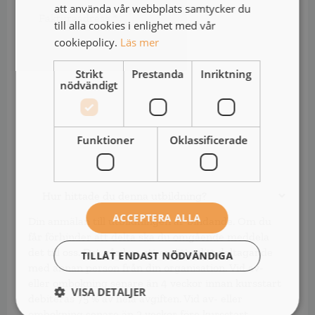
Fakturaadress
att använda vår webbplats samtycker du
*
*
till alla cookies i enlighet med vår
cookiepolicy.
Läs mer
Strikt
Prestanda
Inriktning
nödvändigt
Funktioner
Oklassificerade
Hur
hittade
du
ACCEPTERA ALLA
Din anmälan till utbildningen är bindande. Om du
denna
får förhinder att delta ska du omgående meddela
utbildning?
det till oss. Det går bra att ersätta ditt deltagande
TILLÅT ENDAST NÖDVÄNDIGA
med annan person från din organisation. Vid av-
eller ombokning senare än 4 veckor innan kursstart
VISA DETALJER
debiteras 75 % av hela avgiften. Vid av- eller
ombokning senare än 2 veckor före kursstart