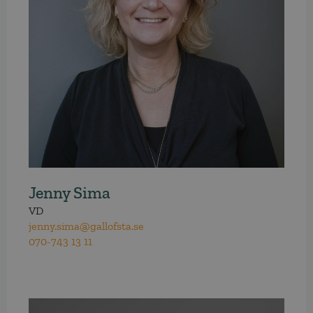
Jenny Sima
VD
jenny.sima@gallofsta.se
070-743 13 11