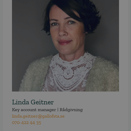
Linda Geitner
Key account manager | Rådgivning
linda.geitner@gallofsta.se
070-422 44 35