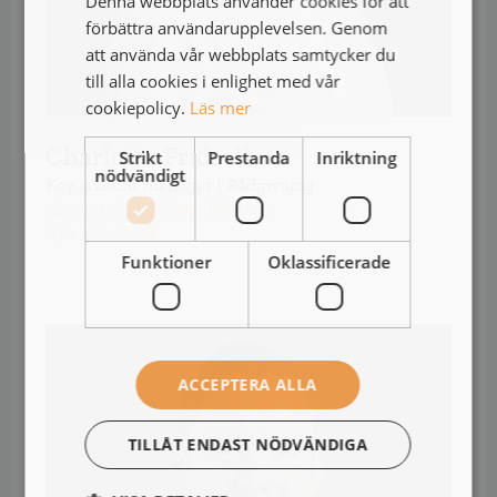
Denna webbplats använder cookies för att
förbättra användarupplevelsen. Genom
att använda vår webbplats samtycker du
till alla cookies i enlighet med vår
cookiepolicy.
Läs mer
Charlotta Fridsell
Strikt
Prestanda
Inriktning
nödvändigt
Key account manager | Rådgivning
charlotta.fridsell@gallofsta.se
070-377 95 86
Funktioner
Oklassificerade
ACCEPTERA ALLA
TILLÅT ENDAST NÖDVÄNDIGA