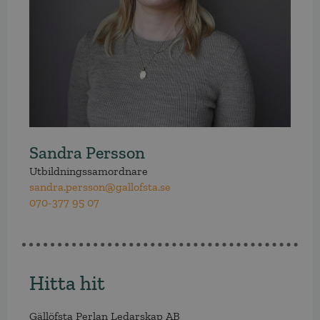
Sandra Persson
Utbildningssamordnare
sandra.persson@gallofsta.se
070-377 95 07
Hitta hit
Gällöfsta Perlan Ledarskap AB