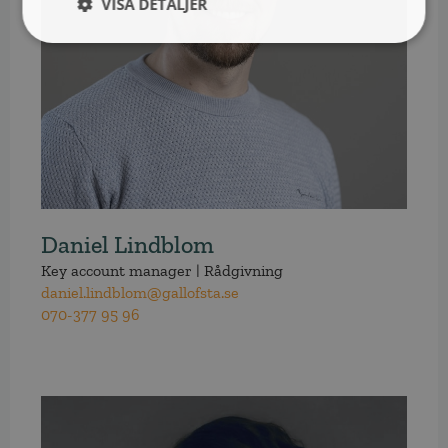
VISA DETALJER
Daniel Lindblom
Key account manager | Rådgivning
daniel.lindblom@gallofsta.se
070-377 95 96