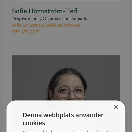
Sofie Hörnström-Hed
Programchef / Organisationskonsult
sofie.hornstrom.hed@gallofsta.se
070-377 95 72
×
Denna webbplats använder
cookies