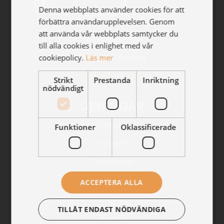
Denna webbplats använder cookies för att
förbättra användarupplevelsen. Genom
Gällöfsta Perlan Ledarskap AB
att använda vår webbplats samtycker du
Landsvägen 39
till alla cookies i enlighet med vår
cookiepolicy.
Läs mer
172 63 Sundbyberg
08-581 795 02
Strikt
Prestanda
Inriktning
nödvändigt
GENVÄGAR
Om oss
Funktioner
Oklassificerade
Partners
Utbildningar
Vår AI-coach
ACCEPTERA ALLA
Våra organisationskonsulter
TILLÅT ENDAST NÖDVÄNDIGA
Aktuellt