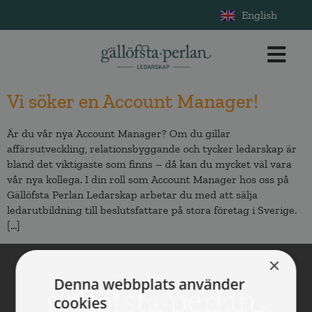
English
Vi söker en Account Manager!
Är du vår nya Account Manager? Om du gillar
affärsutveckling, relationsbyggande och tycker ledarskap är
bland det viktigaste som finns – då kan du mycket väl vara
vår nya kollega. I din roll som Account Manager hos oss på
Gällöfsta Perlan Ledarskap arbetar du med att sälja
ledarutbildning till beslutsfattare på stora företag i Sverige.
[…]
×
Denna webbplats använder
cookies