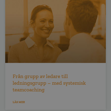
Från grupp av ledare till
ledningsgrupp – med systemisk
teamcoaching
LÄS MER