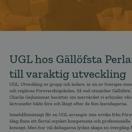
UGL hos Gällöfsta Perla
till varaktig utveckling
UGL, Utveckling av grupp och ledare, är en av Sveriges me
och regleras Försvarshögskolan. Så vad utmärker Gällöfst
Charlie Gejhammar berättar om mervärdet vi erbjuder våra 
lärtransfer både före och långt efter de fem kursdagarna.
Innehållsmässigt får en UGL arrangör inte avvika från Förs
Idag finns ett flertal mycket kompetenta och professionel
koncept. Men hur väl deltagarna lyckas skapa en övergång frå