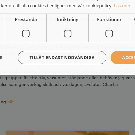
ursgårdens grindar erbjuder vi en extra uppföljningsdag
er du till alla cookies i enlighet med vår cookiepolicy.
Läs mer
na till terminen efter sin UGL.
flektera över sin utvecklingsresa. Vad bär jag med mig? Vad har 
Prestanda
Inriktning
Funktioner
vinsikt genom den personliga återkopplingen och interaktionen 
 gruppdynamik och processer som går att använda både i arbetet 
ER
TILLÅT ENDAST NÖDVÄNDIGA
ACCE
a utvecklingsfaser. Vilket ledarskap har just den här gruppen be
att gruppen är effektiv, vara mer stödjande eller behöver jag vara
lse som gör verklig skillnad i vardagen, avslutar Charlie
ning
här
.