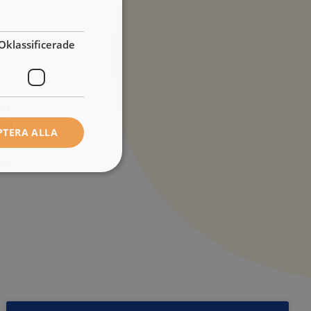
jag
Oklassificerade
med
och
PTERA ALLA
hov