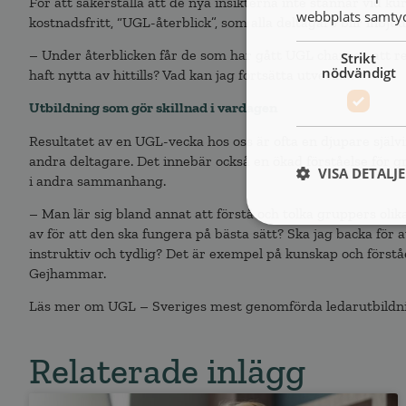
För att säkerställa att de nya insikterna inte stannar vid k
webbplats samtyck
kostnadsfritt, “UGL-återblick”, som alla deltagare blir inbjud
– Under återblicken får de som har gått UGL chansen att re
Strikt
nödvändigt
haft nytta av hittills? Vad kan jag fortsätta utveckla?
Utbildning som gör skillnad i vardagen
Resultatet av en UGL-vecka hos oss är ofta en djupare själ
andra deltagare. Det innebär också en ökad förståelse för
VISA DETALJ
i andra sammanhang.
– Man lär sig bland annat att förstå och tolka gruppers olik
av för att den ska fungera på bästa sätt? Ska jag backa för 
instruktiv och tydlig? Det är exempel på kunskap och förståe
Gejhammar.
Läs mer om UGL – Sveriges mest genomförda ledarutbild
Relaterade inlägg