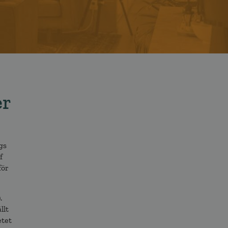
er
gs
f
för
.
llt
etet