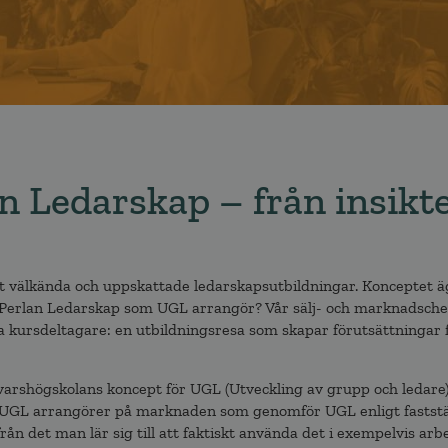
n Ledarskap – från insikt
st välkända och uppskattade ledarskapsutbildningar. Konceptet ä
a Perlan Ledarskap som UGL arrangör? Vår sälj- och marknadsche
kursdeltagare: en utbildningsresa som skapar förutsättningar 
varshögskolans koncept för UGL (Utveckling av grupp och ledare)
la UGL arrangörer på marknaden som genomför UGL enligt faststä
n det man lär sig till att faktiskt använda det i exempelvis arb