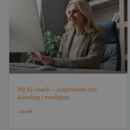
Ny AI-coach – inspiration och
kunskap i vardagen
LÄS MER