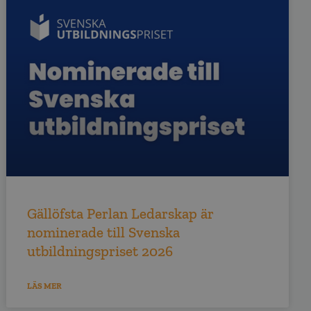
Gällöfsta Perlan Ledarskap är
nominerade till Svenska
utbildningspriset 2026
LÄS MER