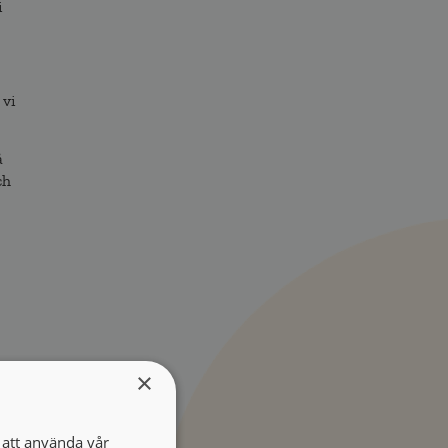
i
 vi
å
ch
×
att använda vår