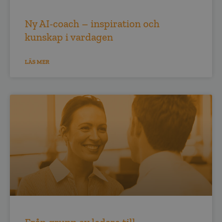
Ny AI-coach – inspiration och
kunskap i vardagen
LÄS MER