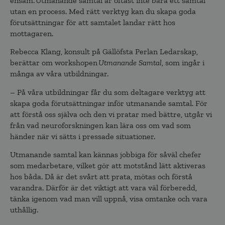
ensam. Utmanande samtal är oftast inte bara ett samtal
utan en process. Med rätt verktyg kan du skapa goda
förutsättningar för att samtalet landar rätt hos
mottagaren.
Rebecca Klang, konsult på Gällöfsta Perlan Ledarskap,
berättar om workshopen
Utmanande Samtal
, som ingår i
många av våra utbildningar.
– På våra utbildningar får du som deltagare verktyg att
skapa goda förutsättningar inför utmanande samtal. För
att förstå oss själva och den vi pratar med bättre, utgår vi
från vad neuroforskningen kan lära oss om vad som
händer när vi sätts i pressade situationer.
Utmanande samtal kan kännas jobbiga för såväl chefer
som medarbetare, vilket gör att motstånd lätt aktiveras
hos båda. Då är det svårt att prata, mötas och förstå
varandra. Därför är det viktigt att vara väl förberedd,
tänka igenom vad man vill uppnå, visa omtanke och vara
uthållig.