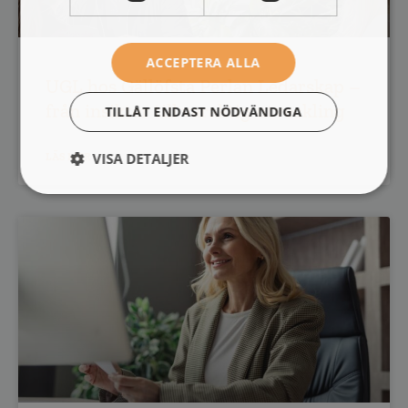
ACCEPTERA ALLA
UGL hos Gällöfsta Perlan Ledarskap –
från insikter till varaktig utveckling
TILLÅT ENDAST NÖDVÄNDIGA
VISA DETALJER
LÄS MER