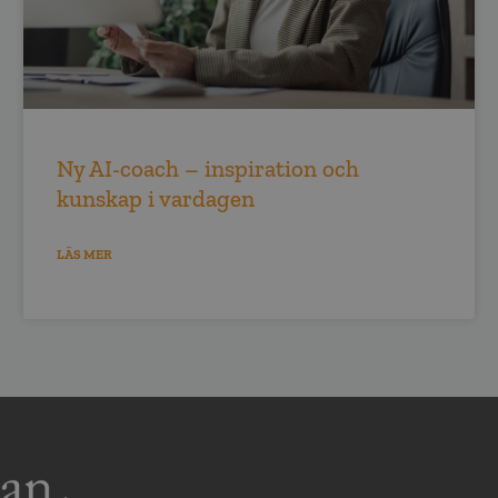
Ny AI-coach – inspiration och
kunskap i vardagen
LÄS MER