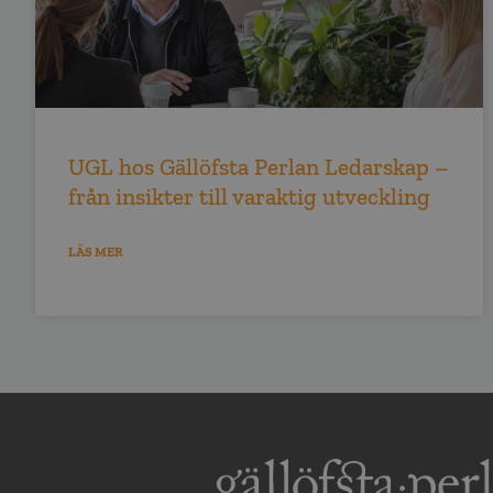
UGL hos Gällöfsta Perlan Ledarskap –
från insikter till varaktig utveckling
LÄS MER