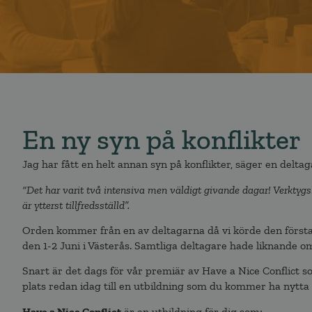
En ny syn på konflikter
Jag har fått en helt annan syn på konflikter, säger en delta
“Det har varit två intensiva men väldigt givande dagar! Verktygsl
är ytterst tillfredsställd”.
Orden kommer från en av deltagarna då vi körde den första
den 1-2 Juni i Västerås. Samtliga deltagare hade liknande om
Snart är det dags för vår premiär av Have a Nice Conflict 
plats redan idag till en utbildning som du kommer ha nytta av
Have a Nice Conflict
är en utbildning för dig som;