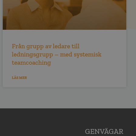
Från grupp av ledare till
ledningsgrupp – med systemisk
teamcoaching
LÄS MER
GENVÄGAR