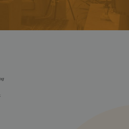
jag
t