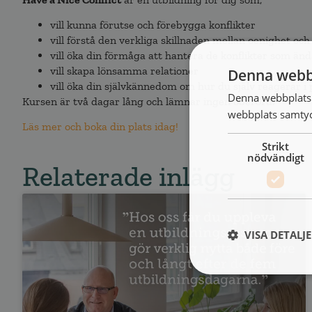
vill kunna förutse och förebygga konflikter
vill förstå den verkliga skillnaden mellan oenighet och 
vill öka din förmåga att hantera de konflikter som än
vill skapa lönsamma relationer
Denna webb
vill öka din självkännedom om hur du själv reagerar i 
Denna webbplats 
Kursen är två dagar lång och lämnar ingen oberörd.
webbplats samtyck
Läs mer och boka din plats idag!
Strikt
nödvändigt
Relaterade inlägg
VISA DETALJ