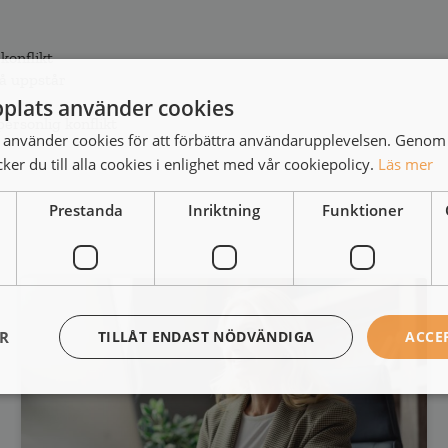
konflikt
då uppstår
plats använder cookies
personlig konflikt
använder cookies för att förbättra användarupplevelsen. Genom 
er du till alla cookies i enlighet med vår cookiepolicy.
Läs mer
Prestanda
Inriktning
Funktioner
ER
TILLÅT ENDAST NÖDVÄNDIGA
ACCE