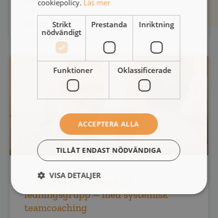
cookiepolicy.
Läs mer
Strikt
Prestanda
Inriktning
LÄS MER
nödvändigt
Funktioner
Oklassificerade
ACCEPTERA ALLA
TILLÅT ENDAST NÖDVÄNDIGA
VISA DETALJER
Från grupp av ledare till
ledningsgrupp – med systemisk
teamcoaching