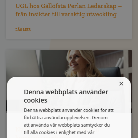
UGL hos Gällöfsta Perlan Ledarskap –
från insikter till varaktig utveckling
LÄS MER
×
Denna webbplats använder
cookies
Denna webbplats använder cookies för att
förbättra användarupplevelsen. Genom
att använda vår webbplats samtycker du
Ny AI-coach – inspiration och
till alla cookies i enlighet med vår
kunskap i vardagen