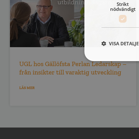
Strikt
nödvändigt
VISA DETALJ
UGL hos Gällöfsta Perlan Ledarskap –
från insikter till varaktig utveckling
LÄS MER