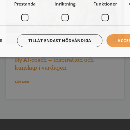
Prestanda
Inriktning
Funktioner
ER
TILLÅT ENDAST NÖDVÄNDIGA
ACCE
Ny AI-coach – inspiration och
kunskap i vardagen
LÄS MER