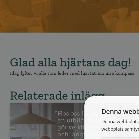
Glad alla hjärtans dag!
Idag lyfter vi alla som leder med hjärtat, sin inre kompass.
Relaterade inlägg
Denna webb
Denna webbplats 
webbplats samtyck