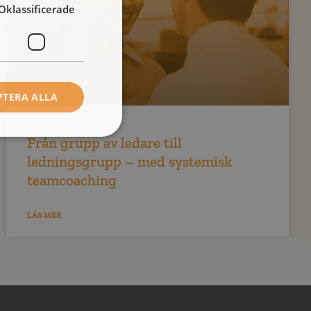
Oklassificerade
PTERA ALLA
Från grupp av ledare till
ledningsgrupp – med systemisk
teamcoaching
LÄS MER