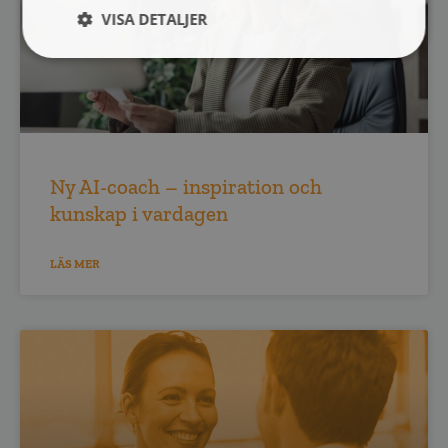
VISA DETALJER
Ny AI-coach – inspiration och
kunskap i vardagen
LÄS MER