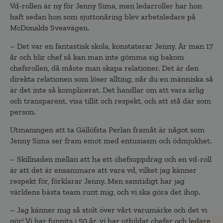
Vd-rollen är ny för Jenny Sima, men ledarroller har hon
haft sedan hon som sjuttonåring blev arbetsledare på
McDonalds Sveavägen.
– Det var en fantastisk skola, konstaterar Jenny. Är man 17
år och blir chef så kan man inte gömma sig bakom
chefsrollen, då måste man skapa relationer. Det är den
direkta relationen som löser allting, når du en människa så
är det inte så komplicerat. Det handlar om att vara ärlig
och transparent, visa tillit och respekt, och att stå där som
person.
Utmaningen att ta Gällöfsta Perlan framåt är något som
Jenny Sima ser fram emot med entusiasm och ödmjukhet.
– Skillnaden mellan att ha ett chefsuppdrag och en vd-roll
är att det är ensammare att vara vd, vilket jag känner
respekt för, förklarar Jenny. Men samtidigt har jag
världens bästa team runt mig, och vi ska göra det ihop.
– Jag känner mig så stolt över vårt varumärke och det vi
gör! Vi har funnits i 50 år, vi har utbildat chefer och ledare