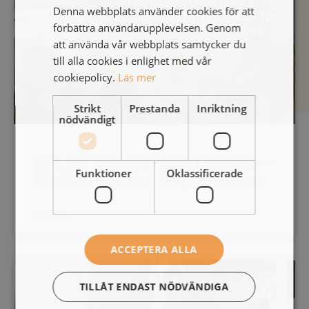
Denna webbplats använder cookies för att
förbättra användarupplevelsen. Genom
att använda vår webbplats samtycker du
till alla cookies i enlighet med vår
cookiepolicy.
Läs mer
Strikt
Prestanda
Inriktning
nödvändigt
UGL hos Gällöfsta Perlan Ledarskap –
Funktioner
Oklassificerade
från insikter till varaktig utveckling
LÄS MER
ACCEPTERA ALLA
TILLÅT ENDAST NÖDVÄNDIGA