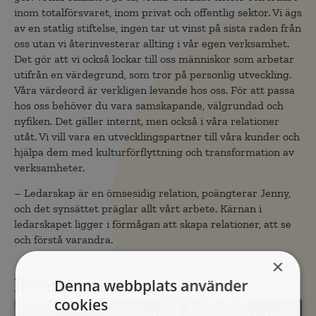
inom totalförsvaret, inom privat och offentlig sektor. Vi ägs
av en statlig stiftelse, ingen tar ut vinst på sista raden från
oss utan vi återinvesterar allting i vår egen verksamhet.
Det gör att vi också lockar till oss människor som arbetar
utifrån en värdegrund, som tror på personlig utveckling.
Våra värdeord är verkligen levande hos oss. För att passa
hos oss behöver du vara samskapande, välgrundad och
nyfiken. Det gäller internt, men också i våra relationer
utåt. Vi vill vara en utvecklingspartner till våra kunder och
hjälpa dem med kulturförflyttning och transformation av
verksamheter.
– Ledarskap är en ömsesidig relation, poängterar Jenny,
och det synsättet präglar allt vårt arbete. Kärnan i
ledarskapet ligger i förmågan att skapa relationer, att se
och förstå varandra.
×
Relaterade inlägg
Denna webbplats använder
cookies