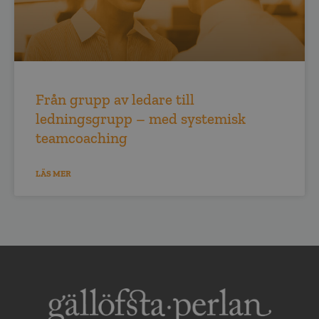
Från grupp av ledare till
ledningsgrupp – med systemisk
teamcoaching
LÄS MER