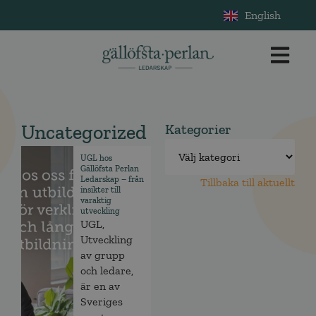
English
Uncategorized
Kategorier
UGL hos
Gällöfsta Perlan
Ledarskap – från
Tillbaka till aktuellt
insikter till
varaktig
utveckling
UGL,
Utveckling
av grupp
och ledare,
är en av
Sveriges