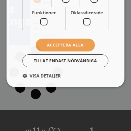
Gällöfsta
Perlan
Funktioner
Oklassificerade
Ledarskap
har
nominerats
till Svenska...
ACCEPTERA ALLA
TILLÅT ENDAST NÖDVÄNDIGA
VISA DETALJER