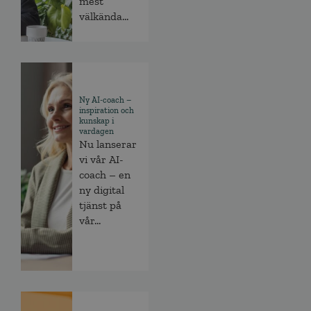
mest
välkända...
Ny AI-coach –
inspiration och
kunskap i
vardagen
Nu lanserar
vi vår AI-
coach – en
ny digital
tjänst på
vår...