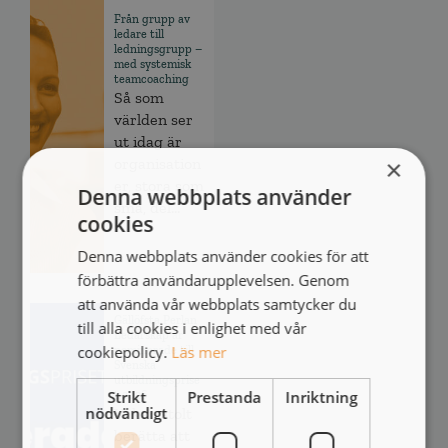
Från grupp av
ledare till
ledningsgrupp –
med systemisk
teamcoaching
Så som
världen ser
ut idag är
×
organisation
er, stora som
Denna webbplats använder
små, del...
cookies
Denna webbplats använder cookies för att
förbättra användarupplevelsen. Genom
att använda vår webbplats samtycker du
Gällöfsta Perlan
till alla cookies i enlighet med vår
Ledarskap är
cookiepolicy.
Läs mer
nominerade till
Svenska
utbildningsprise
Strikt
Prestanda
Inriktning
t 2026
nödvändigt
Vi kan stolt
berätta att