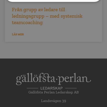
Från grupp av ledare till
ledningsgrupp – med systemisk
teamcoaching
LÄS MER
Gällöfsta Perlan Ledarskap AB
Landsvägen 39