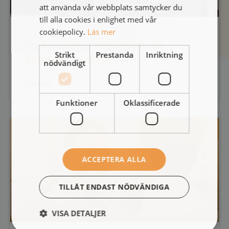
att använda vår webbplats samtycker du
till alla cookies i enlighet med vår
cookiepolicy.
Läs mer
Ny AI-coach – inspiration och
Strikt
Prestanda
Inriktning
kunskap i vardagen
nödvändigt
LÄS MER
Funktioner
Oklassificerade
ACCEPTERA ALLA
TILLÅT ENDAST NÖDVÄNDIGA
VISA DETALJER