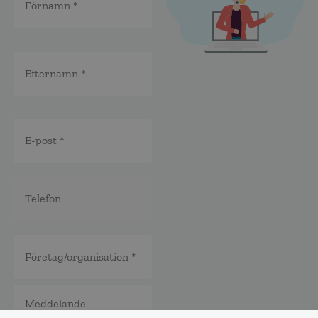
E-
post
*
Telefon
*
*
Företag/organisation
*
Meddelande