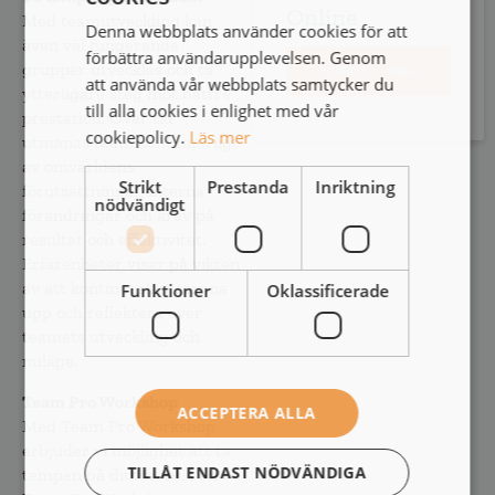
Online
Med teamutveckling kan
Denna webbplats använder cookies för att
även väl fungerande
förbättra användarupplevelsen. Genom
grupper utvecklas och ta
25 Mars
Boka
att använda vår webbplats samtycker du
ytterligare steg mot bättre
till alla cookies i enlighet med vår
prestation. Över tid
cookiepolicy.
Läs mer
utmanas team kontinuerligt
av omvärldens
Strikt
Prestanda
Inriktning
förutsättningar, interna
nödvändigt
förändringar och krav på
resultat och effektivitet.
Erfarenheter visar på vikten
av att kontinuerligt stanna
Funktioner
Oklassificerade
upp och reflektera över
teamets utveckling och
nuläge.
Team Pro Workshop
ACCEPTERA ALLA
Med Team Pro Workshop
erbjuder vi möjlighet att ta
TILLÅT ENDAST NÖDVÄNDIGA
tempen på ditt team. I en