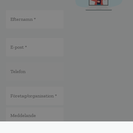
E-
post
*
Telefon
*
*
Företag/organisation
*
Meddelande