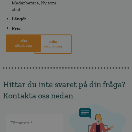
Medarbetare
,
Ny som
chef
Längd:
Pris:
Boka
Boka
utbildning
rådgivning
Hittar du inte svaret på din fråga?
Kontakta oss nedan
Namn
*