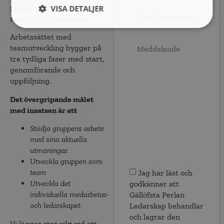
producerar fantastiska
VISA DETALJER
resultat – tillsammans.
Arbetssättet med
Meddelande
teamutveckling bygger på
tre tydliga faser med start,
genomförande och
uppföljning.​
Det övergripande målet
med insatsen är att
Stödja gruppens arbete
med sina aktuella
utmaningar
Utveckla gruppen som
Samtycke
*
team
Jag har läst och
Utveckla det
godkänner att
individuella medarbetar-
Gällöfsta Perlan
och ledarskapet
Ledarskap behandlar
och lagrar den
Vi lägger stor vikt vid att