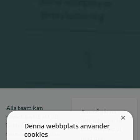
Alla team kan
Anmäl gärna
×
utvecklas till att bli
ditt intresse så
Denna webbplats använder
bättre. Med
återkommer vi
cookies
teamutveckling kan
med mer