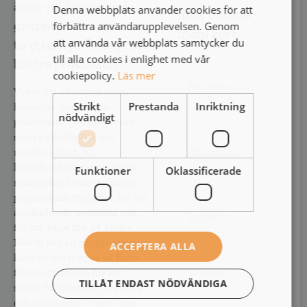
även väl fungerande
Denna webbplats använder cookies för att
information
grupper utvecklas och
förbättra användarupplevelsen. Genom
inom kort.
att använda vår webbplats samtycker du
ta ytterligare steg mot
till alla cookies i enlighet med vår
bättre prestation.
Namn
*
cookiepolicy.
Läs mer
Vi vet att effektiva team
Strikt
Prestanda
Inriktning
hanterar den sociala
nödvändigt
processen i gruppen med
större skicklighet och
medvetenhet. All
hjärnforskning visar att vi
Funktioner
Oklassificerade
människor behöver känna
E-
psykologisk trygghet för att
post
*
använda vår potential och
för att våga lita på andra.
När vi är i en grupp där vi
ACCEPTERA ALLA
Telefon
känner oss trygga så finns
*
*
förutsättningen för att
TILLÅT ENDAST NÖDVÄNDIGA
skapa fungerande, kreativa
och välgörande team som
Företag/organisation
*