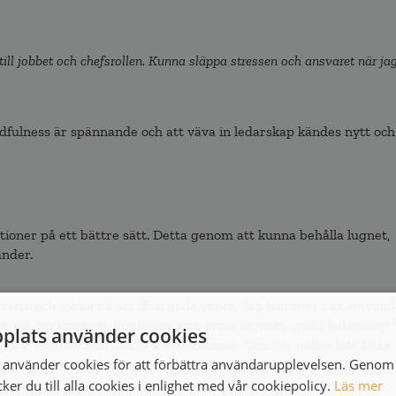
till jobbet och chefsrollen. Kunna släppa stressen och ansvaret när ja
dfulness är spännande och att väva in ledarskap kändes nytt och
tioner på ett bättre sätt. Detta genom att kunna behålla lugnet,
änder.
ivsstil och jobba på att få in goda vanor. Jag kommer t.ex. använ
ror att jag kommer uppfattas som ännu lugnare i mitt ledarskap. 
plats använder cookies
na upp och låta hjärnan få återhämtning. Och det gäller inte bara
använder cookies för att förbättra användarupplevelsen. Genom 
er du till alla cookies i enlighet med vår cookiepolicy.
Läs mer