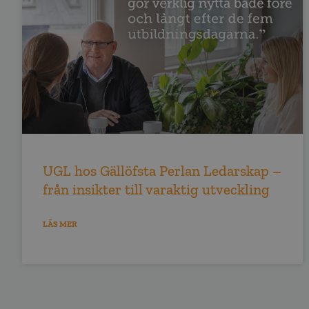
UGL hos Gällöfsta Perlan Ledarskap –
från insikter till varaktig utveckling
LÄS MER