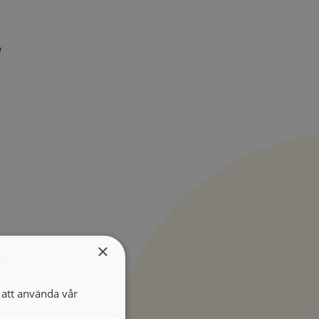
g
da
×
Vi
att använda vår