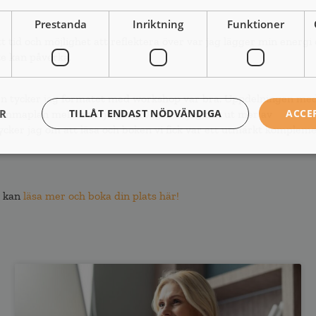
Prestanda
Inriktning
Funktioner
tt tid och möjlighet att reflektera över var jag lägger min energi
nte kan påverka.
Sen tycker jag formatet med workshop var bra. Uppdelningen me
ER
TILLÅT ENDAST NÖDVÄNDIGA
ACCE
å hemmaplan mellan varje gång. Jag tror jag fick ut mer av
ycker jag om att läsa och boken vi fick var ett utmärkt kompleme
 kan
läsa mer och boka din plats här!