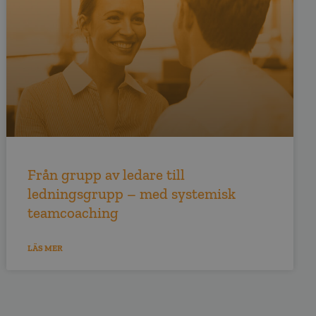
Från grupp av ledare till
ledningsgrupp – med systemisk
teamcoaching
LÄS MER