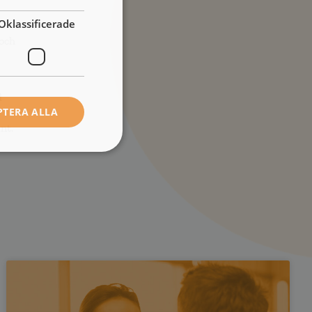
Oklassificerade
 och
d
PTERA ALLA
nt.