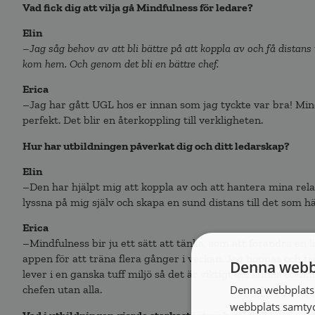
Vad fick dig att vilja gå Mindfulness för ledare?
Elin
–Jag såg behov av att bli bättre på att koppla av och få distans 
kom hem. Och genom det bli en bättre chef.
Erica
–Jag har gått UGL hos er innan som jag tyckte var bra! Min
perfekt. Det blir en återkoppling till verkligheten.
Hur har utbildningen påverkat dig och ditt ledarskap?
Elin
–Den har hjälpt mig att koppla av och att hantera mina rela
lyssna på mig själv och skapa en sund distans till det som h
Erica
–Mindfulness bir ju ett sätt att tänka, som att förändra en l
appen för att träna flera gånger i veckan. Jag hoppas och t
Denna webb
lever i en ganska tuff miljö så det är viktigt att kunna stan
Denna webbplats 
chefen utan alla.
webbplats samtyck