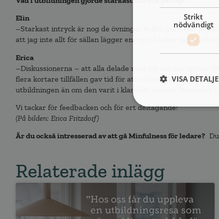
Vad i utbildningen gjorde starkast intryck på dig?
Strikt
Elin
nödvändigt
–Starkast intryck är nog de övningar vi fått göra, där jag få
att jag inte allt för sällan lägger energi på saker jag ändå i
Erica
–Diskussionerna – att alla delade med sig och var öppna. 
VISA DETALJ
flera kortare tillfällen gav tid för att reflektera och öva p
utbildningen än om den varit i klassiskt format. Dessutom t
Vi tackar för feedbacken och för ert deltagande!
(På bilden: Erica Fritzdorf)
Är du också intresserad av att gå Minfulness för ledare?
Du
Relaterade inlägg