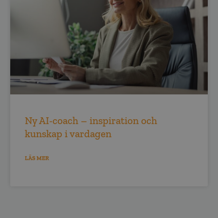
Ny AI-coach – inspiration och
kunskap i vardagen
LÄS MER