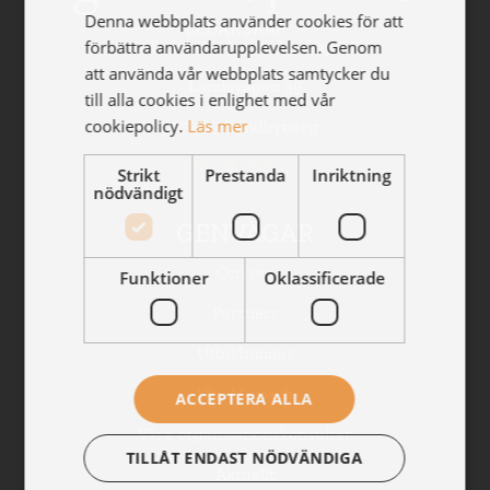
Denna webbplats använder cookies för att
förbättra användarupplevelsen. Genom
Gällöfsta Perlan Ledarskap AB
att använda vår webbplats samtycker du
Landsvägen 39
till alla cookies i enlighet med vår
cookiepolicy.
Läs mer
172 63 Sundbyberg
08-581 795 02
Strikt
Prestanda
Inriktning
nödvändigt
GENVÄGAR
Om oss
Funktioner
Oklassificerade
Partners
Utbildningar
Vår AI-coach
ACCEPTERA ALLA
Våra organisationskonsulter
TILLÅT ENDAST NÖDVÄNDIGA
Aktuellt