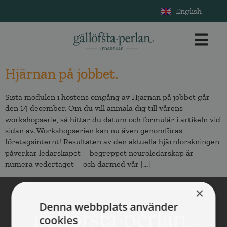
English
Hjärnan på jobbet.
Sista modulen i höstens omgång av Hjärnan på jobbet går
den 14 december. Om du vill anmäla dig till vårens
workshopserie, så hittar du datum och formulär i artikeln vid
sidan av. Workshopserien kan nu även genomföras
företagsinternt! Resultaten av den aktuella hjärnforskningen
påverkar ledarskapet – begreppet neuroledarskap är
numera vedertaget – och därmed vår […]
×
Denna webbplats använder
cookies