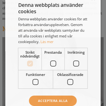
Martin är utbildad civilingenjör med lång erfarenhet som
Denna webbplats använder
chef och ledare inom industrin. Som organisationskonsult
cookies
arbetar han med individuell coaching, coaching i grupp samt
med program för ledarutveckling.
Denna webbplats använder cookies för att
förbättra användarupplevelsen. Genom
Mikke Eriksson
att använda vår webbplats samtycker du
till alla cookies i enlighet med vår
cookiepolicy.
Läs mer
Strikt
Prestanda
Inriktning
nödvändigt
Funktioner
Oklassificerade
ACCEPTERA ALLA