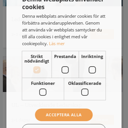
cookies
Denna webbplats använder cookies för att
Ledarskap utan chefskap
förbättra användarupplevelsen. Genom
att använda vår webbplats samtycker du
2+2 dagar
Läs mer
till alla cookies i enlighet med vår
cookiepolicy.
Läs mer
Strikt
Prestanda
Inriktning
nödvändigt
Funktioner
Oklassificerade
UL – Utvecklande Ledarskap
ACCEPTERA ALLA
3+1 dagar
Läs mer