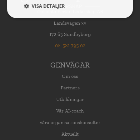
VISA DETALJER
Gällöfsta Perlan Ledarskap AB
Landsvägen 39
172 63 Sundbyberg
08-581 795 02
GENVÄGAR
Om oss
Partners
Utbildningar
Vår AI-coach
Våra organisationskonsulter
Aktuellt