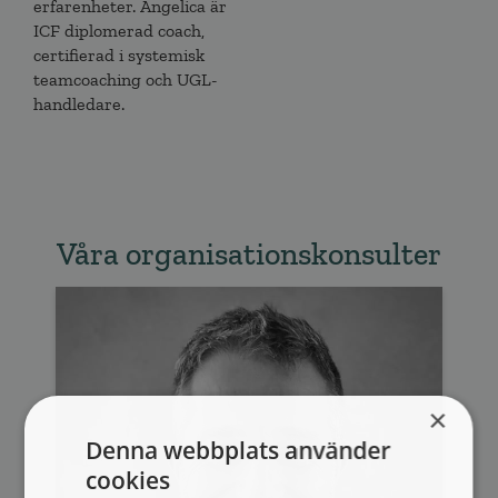
erfarenheter. Angelica är
ICF diplomerad coach,
certifierad i systemisk
teamcoaching och UGL-
handledare.
Våra organisationskonsulter
×
Denna webbplats använder
cookies