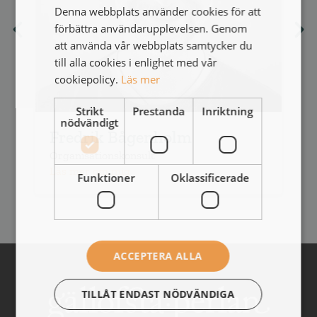
Denna webbplats använder cookies för att
förbättra användarupplevelsen. Genom
att använda vår webbplats samtycker du
till alla cookies i enlighet med vår
cookiepolicy.
Läs mer
Strikt
Prestanda
Inriktning
nödvändigt
Fredrik Bågenholm
Organisationskonsult
O
Läs mer om mig
L
Funktioner
Oklassificerade
ACCEPTERA ALLA
TILLÅT ENDAST NÖDVÄNDIGA