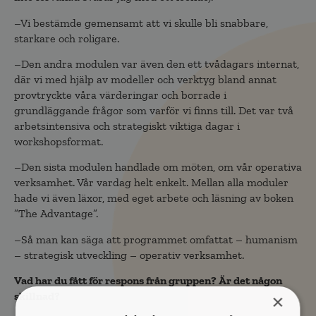
–Vi bestämde gemensamt att vi skulle bli snabbare,
starkare och roligare.
–Den andra modulen var även den ett tvådagars internat,
där vi med hjälp av modeller och verktyg bland annat
provtryckte våra värderingar och borrade i
grundläggande frågor som varför vi finns till. Det var två
arbetsintensiva och strategiskt viktiga dagar i
workshopsformat.
–Den sista modulen handlade om möten, om vår operativa
verksamhet. Vår vardag helt enkelt. Mellan alla moduler
hade vi även läxor, med eget arbete och läsning av boken
”The Advantage”.
–Så man kan säga att programmet omfattat – humanism
– strategisk utveckling – operativ verksamhet.
Vad har du fått för respons från gruppen? Är det någon
skillnad?
×