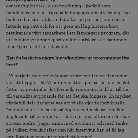
content/uploads/2021/07/coachning-1.jpgård som
handledare och fick tips på ledningsgruppsutveckling. Jag
hade redan startat letandet efter en partner, men hos er
hittade jag rätt och för att göra en lång historia kort
resulterade vårt samarbete i ett femdagars program, där
vi i ledningsgruppen gjort en fantastisk resa tillsammans
med Björn och Lena Kardefelt.
Kan du beskriva några huvudpunkter ur programmet lite
kort?
–Vi började med ett tvådagars internat i mars där temat
var att bygga tillit. Vi har en platt organisation, där beslut
fattas även utanför det formella rummet och då är tilliten
till varandra avgörande för att det ska fungera. En mycket
värdefull del i dagarna var att vi alla gjorde individuella
”commitments” baserat på öppen feedback oss emellan.
Jag lovade till exempel att sluta springa, eftersom det kan
stressa andra, (säger Anna med ett skratt och med tanke
på i vilken överljudsfart den här intervjun har, så är jag
inte förvånad svarar jag med ett leende).