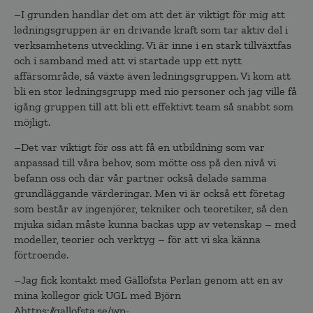
–I grunden handlar det om att det är viktigt för mig att
ledningsgruppen är en drivande kraft som tar aktiv del i
verksamhetens utveckling. Vi är inne i en stark tillväxtfas
och i samband med att vi startade upp ett nytt
affärsområde, så växte även ledningsgruppen. Vi kom att
bli en stor ledningsgrupp med nio personer och jag ville få
igång gruppen till att bli ett effektivt team så snabbt som
möjligt.
–Det var viktigt för oss att få en utbildning som var
anpassad till våra behov, som mötte oss på den nivå vi
befann oss och där vår partner också delade samma
grundläggande värderingar. Men vi är också ett företag
som består av ingenjörer, tekniker och teoretiker, så den
mjuka sidan måste kunna backas upp av vetenskap – med
modeller, teorier och verktyg – för att vi ska känna
förtroende.
–Jag fick kontakt med Gällöfsta Perlan genom att en av
mina kollegor gick UGL med Björn
Ahttps://gallofsta.se/wp-