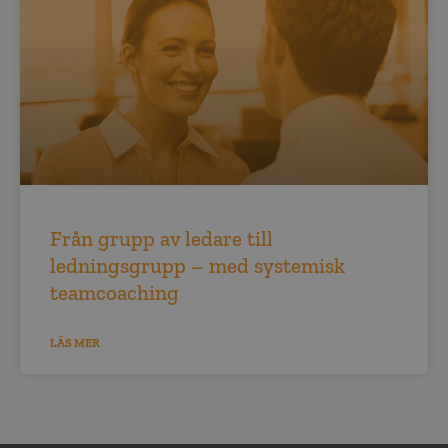
Från grupp av ledare till
ledningsgrupp – med systemisk
teamcoaching
LÄS MER