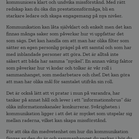
kommunicera klart och undvika missförstånd. Med rätt
redskap kan du öka din prestationsförmåga, bli en
starkare ledare och skapa engagemang på nya nivåer.
Kommunikation kan låta självklart och enkelt men det kan
finnas många saker som påverkar hur vi uppfattar det
som sägs. Det kan handla om att man har olika filter som
sätter en egen personlig prägel på ett samtal och som har
med inblandade personer att göra. Det är alltså inte
säkert att båda har samma ’’nyckel’’. En annan viktig faktor
som påverkar hur vi kodar och tolkar är vår roll i
sammanhanget, som medarbetare och chef. Det kan göra
att man har olika mål för samtalet utifrån sin roll.
Det är också lätt att vi pratar i mun på varandra, har
tankar på annat håll och lever i ett ’’informationsbrus’’ där
olika informationskanaler konkurrerar. Svårigheten i
kommunikation ligger i att det är mycket som utspelar sig
mellan raderna, vilket kan skapa missförstånd.
För att öka din medvetenhet om hur din kommunikation
färgas av den du är och sammanhanget du verkar i bör du