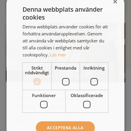
×
LÄS MER
Denna webbplats använder
cookies
Denna webbplats använder cookies för att
förbättra användarupplevelsen. Genom
att använda vår webbplats samtycker du
till alla cookies i enlighet med vår
cookiepolicy.
Läs mer
Strikt
Prestanda
Inriktning
nödvändigt
Funktioner
Oklassificerade
Ny AI-coach – inspiration och
kunskap i vardagen
LÄS MER
ACCEPTERA ALLA