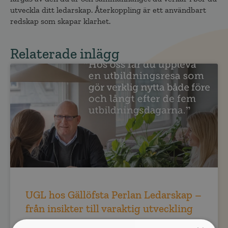
utveckla ditt ledarskap. Återkoppling är ett användbart
redskap som skapar klarhet.
Relaterade inlägg
UGL hos Gällöfsta Perlan Ledarskap –
från insikter till varaktig utveckling