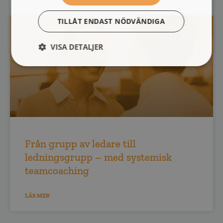
TILLÅT ENDAST NÖDVÄNDIGA
VISA DETALJER
Från grupp av ledare till
ledningsgrupp – med systemisk
teamcoaching
LÄS MER