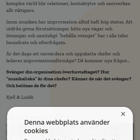
komplex värld blir relationer, kontaktytor och samverkan
allt viktigare.
Inom musiken har improvisation alltid haft hög status. Att
utifrån givna förutsättningar hitta nya vägar och
lösningar och samtidigt ”behålla svänget” har i alla tider
beundrats och efterfrågats.
Är det dags att omvärdera och uppskatta chefer och
ledares improvisationsförmåga? Då kommer nya frågor…
Svänger din organisation överhuvudtaget? Hur
”musikaliska” är dina chefer? Känner de när det svänger?
Och belönas de för det?
Kjell & Ludde
×
Relaterade inlägg
Denna webbplats använder
cookies