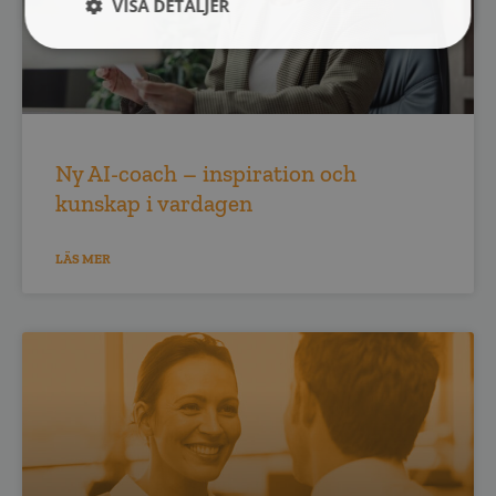
VISA DETALJER
Ny AI-coach – inspiration och
kunskap i vardagen
LÄS MER