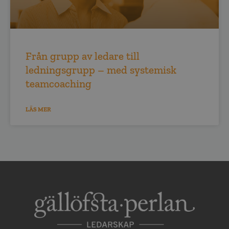
Från grupp av ledare till
ledningsgrupp – med systemisk
teamcoaching
LÄS MER