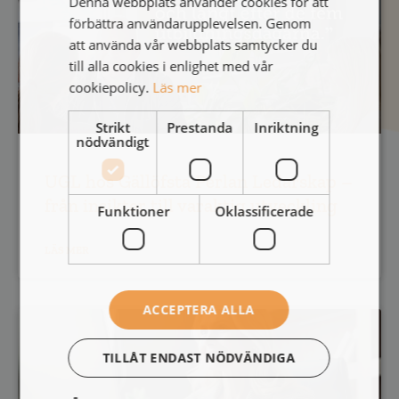
Denna webbplats använder cookies för att
förbättra användarupplevelsen. Genom
att använda vår webbplats samtycker du
till alla cookies i enlighet med vår
cookiepolicy.
Läs mer
Strikt
Prestanda
Inriktning
nödvändigt
UGL hos Gällöfsta Perlan Ledarskap –
från insikter till varaktig utveckling
Funktioner
Oklassificerade
LÄS MER
ACCEPTERA ALLA
TILLÅT ENDAST NÖDVÄNDIGA