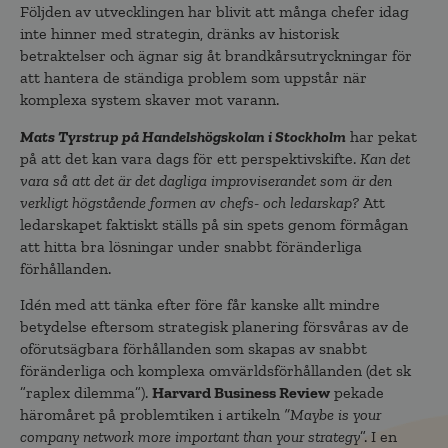
Följden av utvecklingen har blivit att många chefer idag
inte hinner med strategin, dränks av historisk
betraktelser och ägnar sig åt brandkårsutryckningar för
att hantera de ständiga problem som uppstår när
komplexa system skaver mot varann.
Mats Tyrstrup på Handelshögskolan i Stockholm
har pekat
på att det kan vara dags för ett perspektivskifte.
Kan det
vara så att det är det dagliga improviserandet som är den
verkligt högstående formen av chefs- och ledarskap?
Att
ledarskapet faktiskt ställs på sin spets genom förmågan
att hitta bra lösningar under snabbt föränderliga
förhållanden.
Idén med att tänka efter före får kanske allt mindre
betydelse eftersom strategisk planering försvåras av de
oförutsägbara förhållanden som skapas av snabbt
föränderliga och komplexa omvärldsförhållanden (det sk
”raplex dilemma”).
Harvard Business Review
pekade
häromåret på problemtiken i artikeln
”Maybe is your
company network more important than your strategy
”. I en