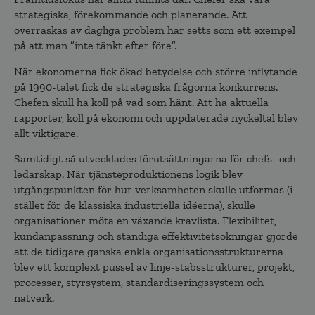
strategiska, förekommande och planerande. Att
överraskas av dagliga problem har setts som ett exempel
på att man ”inte tänkt efter före”.
När ekonomerna fick ökad betydelse och större inflytande
på 1990-talet fick de strategiska frågorna konkurrens.
Chefen skull ha koll på vad som hänt. Att ha aktuella
rapporter, koll på ekonomi och uppdaterade nyckeltal blev
allt viktigare.
Samtidigt så utvecklades förutsättningarna för chefs- och
ledarskap. När tjänsteproduktionens logik blev
utgångspunkten för hur verksamheten skulle utformas (i
stället för de klassiska industriella idéerna), skulle
organisationer möta en växande kravlista. Flexibilitet,
kundanpassning och ständiga effektivitetsökningar gjorde
att de tidigare ganska enkla organisationsstrukturerna
blev ett komplext pussel av linje-stabsstrukturer, projekt,
processer, styrsystem, standardiseringssystem och
nätverk.