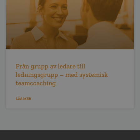
Från grupp av ledare till
ledningsgrupp – med systemisk
teamcoaching
LÄS MER