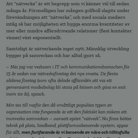
Att “nätverka” är ett begrepp som vi känner väl till sedan
många år. Förmodligen har mången golfboll slagits under
förevändningen att “nätverka”, och med sociala mediers
intåg så har möjligheten att bygga enorma kvantiteter av
mer eller mindre affärsdrivande relationer (flest kontakter
vinner) växt exponentiellt.
Samtidigt är nätverkande inget nytt. Mänsklig utveckling
bygger på samverkan och har alltid gjort så.
– När jag var verksam i IT och kommunikationsbranschen för
15 år sedan var nätverksföretag det nya svarta. De flesta
sådana företag (som ofta delade affärsidén att via ett
gemensamt moderbolag bli stora på börsen och göra en exit
inom tre år), sprack.
Min tes till varför den då omåttligt populära typen av
organisation inte fungerade är att den faktiskt kan riskera att
motverka samverkan – oavsett epitet ”nätverk”. Nu finns bättre
teknik på plats, bredband, plattformsoberoende system, appar
för allt,
men fortfarande är vi beroende av nära och tillitsfulla