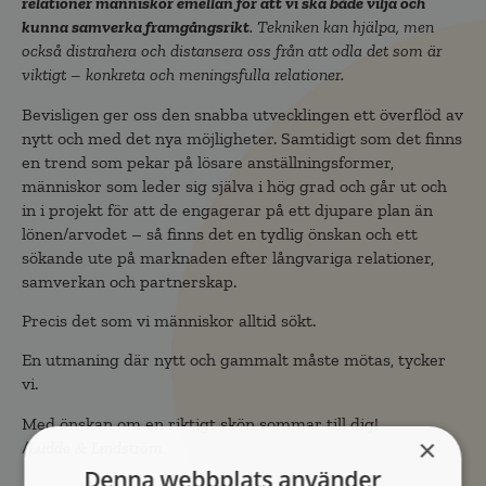
relationer människor emellan för att vi ska både vilja och
kunna samverka framgångsrikt
. Tekniken kan hjälpa, men
också distrahera och distansera oss från att odla det som är
viktigt – konkreta och meningsfulla relationer.
Bevisligen ger oss den snabba utvecklingen ett överflöd av
nytt och med det nya möjligheter. Samtidigt som det finns
en trend som pekar på lösare anställningsformer,
människor som leder sig själva i hög grad och går ut och
in i projekt för att de engagerar på ett djupare plan än
lönen/arvodet – så finns det en tydlig önskan och ett
sökande ute på marknaden efter långvariga relationer,
samverkan och partnerskap.
Precis det som vi människor alltid sökt.
En utmaning där nytt och gammalt måste mötas, tycker
vi.
Med önskan om en riktigt skön sommar till dig!
×
/Ludde & Lindström
Denna webbplats använder