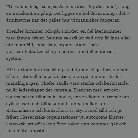
”
The more things change, the more they stay the same”
, sjöng
en musikant en gång. Det ligger en hel del sanning i det –
åtminstone när det gäller hur vi människor fungerar.
Trender kommer och går i modet, en del återkommer
med jämna cykler. Samma sak gäller vad som är inne eller
ute inom HR, ledarskap, organisations- och
verksamhetsutveckling med dess modeller, teorier,
system.
HR startade för utveckling av det mänskliga, förvandlades
till en rationell inköpsfunktion, men går nu mer åt det
mänskliga igen. Chefer skulle vara starka och beslutande,
nu är ledarskapet det centrala. Trenden med att out-
sourca och ta tillbaka in-house, är verkligen en trend som
cyklar fram och tillbaka med jämna mellanrum.
Rationalisera och kontrollera vs. styra med tillit och ge
frihet. Hierarkiska organisationer vs. autonoma kluster…
listan går att göra lång över saker som kommer, går och
ibland återuppstår.