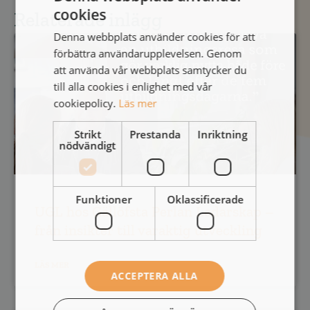
cookies
Relaterade inlägg
Denna webbplats använder cookies för att
förbättra användarupplevelsen. Genom
att använda vår webbplats samtycker du
till alla cookies i enlighet med vår
cookiepolicy.
Läs mer
Strikt
Prestanda
Inriktning
nödvändigt
Funktioner
Oklassificerade
UGL hos Gällöfsta Perlan Ledarskap –
från insikter till varaktig utveckling
LÄS MER
ACCEPTERA ALLA