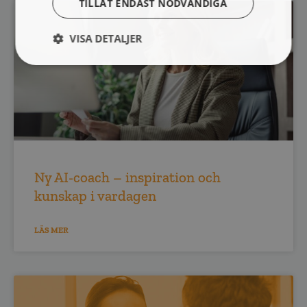
TILLÅT ENDAST NÖDVÄNDIGA
VISA DETALJER
Ny AI-coach – inspiration och
kunskap i vardagen
LÄS MER