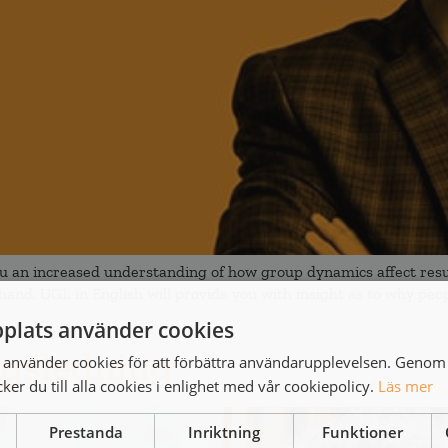
an increased understanding of how group dynamics affect resul
 hand. UGL in English will provide you with insight as to why peop
plats använder cookies
ngsledning
använder cookies för att förbättra användarupplevelsen. Genom 
er du till alla cookies i enlighet med vår cookiepolicy.
Läs mer
Prestanda
Inriktning
Funktioner