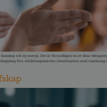
d ny kunskap och ny energi. Det är förmodligen en av dina viktigas
återkoppling före utbildningsstarten i kombination med coachning
fskap