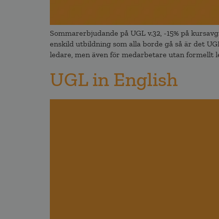
Sommarerbjudande på UGL v.32, -15% på kursavgi
enskild utbildning som alla borde gå så är det U
ledare, men även för medarbetare utan formellt l
UGL in English