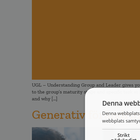
UGL – Understanding Group and Leader gives you 
to the group’s maturity stage and specific task at
and why […]
Denna webb
Generativ förändri
Denna webbplats 
webbplats samtyck
Strikt
nödvändigt