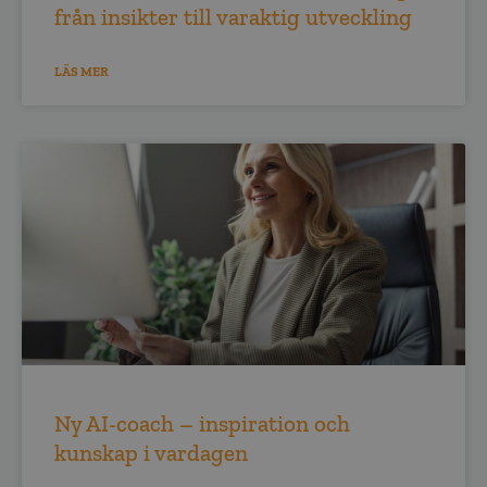
från insikter till varaktig utveckling
LÄS MER
Ny AI-coach – inspiration och
kunskap i vardagen