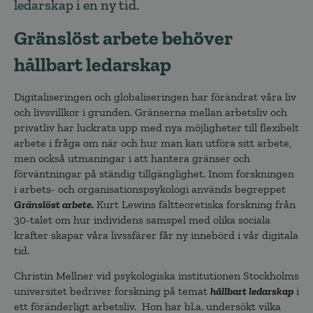
ledarskap i en ny tid.
Gränslöst arbete behöver
hållbart ledarskap
Digitaliseringen och globaliseringen har förändrat våra liv
och livsvillkor i grunden. Gränserna mellan arbetsliv och
privatliv har luckrats upp med nya möjligheter till flexibelt
arbete i fråga om när och hur man kan utföra sitt arbete,
men också utmaningar i att hantera gränser och
förväntningar på ständig tillgänglighet. Inom forskningen
i arbets- och organisationspsykologi används begreppet
Gränslöst arbete.
Kurt Lewins fältteoretiska forskning från
30-talet om hur individens samspel med olika sociala
krafter skapar våra livssfärer får ny innebörd i vår digitala
tid.
Christin Mellner vid psykologiska institutionen Stockholms
universitet bedriver forskning på temat
hållbart ledarskap
i
ett föränderligt arbetsliv. Hon har bl.a. undersökt vilka