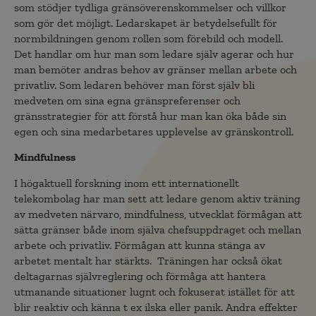
som stödjer tydliga gränsöverenskommelser och villkor
som gör det möjligt. Ledarskapet är betydelsefullt för
normbildningen genom rollen som förebild och modell.
Det handlar om hur man som ledare själv agerar och hur
man bemöter andras behov av gränser mellan arbete och
privatliv. Som ledaren behöver man först själv bli
medveten om sina egna gränspreferenser och
gränsstrategier för att förstå hur man kan öka både sin
egen och sina medarbetares upplevelse av gränskontroll.
Mindfulness
I högaktuell forskning inom ett internationellt
telekombolag har man sett att ledare genom aktiv träning
av medveten närvaro, mindfulness, utvecklat förmågan att
sätta gränser både inom själva chefsuppdraget och mellan
arbete och privatliv. Förmågan att kunna stänga av
arbetet mentalt har stärkts. Träningen har också ökat
deltagarnas självreglering och förmåga att hantera
utmanande situationer lugnt och fokuserat istället för att
blir reaktiv och känna t ex ilska eller panik. Andra effekter