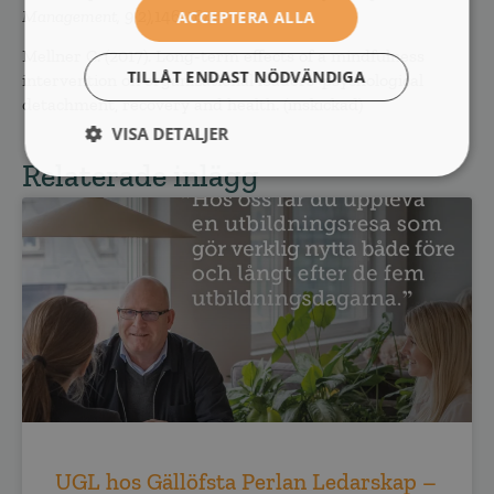
Management, 9(2),
146-164.
ACCEPTERA ALLA
Mellner C. (2017). Long-term effects of a mindfulness
TILLÅT ENDAST NÖDVÄNDIGA
intervention on organizational leaders’ psychological
detachment, recovery and health. (inskickad)
VISA DETALJER
Relaterade inlägg
UGL hos Gällöfsta Perlan Ledarskap –