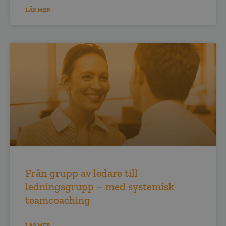
LÄS MER
Från grupp av ledare till
ledningsgrupp – med systemisk
teamcoaching
LÄS MER