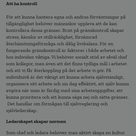
Att ha kontroll
För att kunna hantera egna och andras förväntningar på
tillgänglighet behöver människor uppleva att de kan
kontrollera dessa gränser. Brist på gränskontroll skapar
stress, känslor av otillräcklighet, försämrad
återhämtningsförmåga och dålig livsbalans. För en
fungerande gränskontroll är faktorer i både arbetet och
hos individen viktiga. Vi behöver socialt stöd av såväl chef
som kollegor, men även att det finns tydliga mål i arbetet
och att vi får återkoppling på det arbete vi gör. På
individnivå är det viktigt att kunna arbeta självständigt,
organisera sitt arbete och sin dag effektivt, att själv kunna
avgöra när man är färdig med sina arbetsuppgifter, att
kunna prioritera och att kunna säga nej och sätta gränser.
Det handlar om förmågan till självreglering och
självledarskap.
Ledarskapet skapar normen
Som chef och ledare behöver man aktivt skapa en kultur